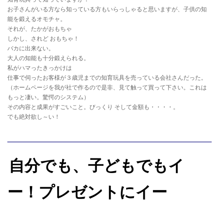
お子さんがいる方なら知っている方もいらっしゃると思いますが、子供の知
能を鍛えるオモチャ。
それが、たかがおもちゃ
しかし、されど おもちゃ！
バカに出来ない。
大人の知能も十分鍛えられる。
私がハマったきっかけは
仕事で伺ったお客様が３歳児までの知育玩具を売っている会社さんだった。
（ホームページを我が社で作るので是非、見て触って買って下さい。これは
もっと凄い。驚愕のシステム）
その内容と成果がすごいこと。びっくり そして金額も・・・・。
でも絶対欲し～い！
自分でも、子どもでもイ
ー！プレゼントにイー