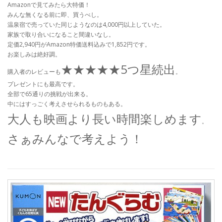
Amazonで見てみたら大特価！
みんな無くなる前に即、買うべし。
温泉宿で売っていた同じようなのは4,000円以上していた。
家族で取り合いになること間違いなし。
定価2,940円がAmazon特価送料込みで1,852円です。
お楽しみは絶好調。
★★★★★5つ星続出
購入者のレビューも
。
プレゼントにも最高です。
全部で65通りの挑戦が出来る。
中にはすっごく考えさせられるものもある。
大人も映画より長い時間楽しめます
。
さぁみんなで考えよう！