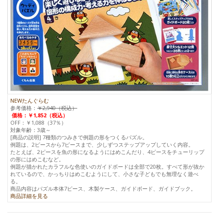
NEWたんぐらむ
参考価格：
￥2,940（税込）
価格：￥1,852（税込）
OFF：￥1,088（37％）
対象年齢：3歳～
[商品の説明] 7種類のつみきで例題の形をつくるパズル。
例題は、2ピースから7ピースまで、少しずつステップアップしていく内容。
たとえば、2ピースを魚の形になるようにはめこんだり、4ピースをチューリップ
の形にはめこむなど。
例題が描かれたカラフルな色使いのガイドボードは全部で20枚。すべて形が抜か
れているので、かっちりはめこむようにして、小さな子どもでも無理なく遊べ
る。
商品内容はパズル本体7ピース、木製ケース、ガイドボード、ガイドブック。
商品詳細を見る