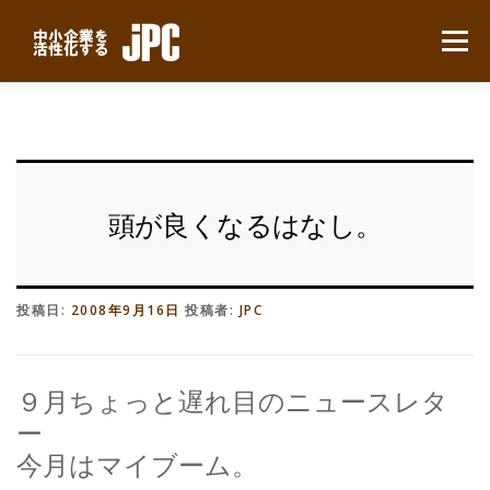
コ
ン
メニュー
テ
ン
ツ
へ
HOME
最新ニュース
サービスについて
ス
キ
ッ
プ
業務別事例
導入の流れ
よくある質問
会社概要
頭が良くなるはなし。
無料見積り
投稿日:
2008年9月16日
投稿者:
JPC
９月ちょっと遅れ目のニュースレタ
ー
今月はマイブーム。