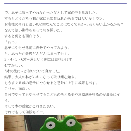
で、息子に買ってやれなかった父として家の中を見渡した。
するとどうだろう我が家にも知育玩具があるではないか！ウン。
お客様のそれと違いIQ200なんてことはなくても2～3点くらい上がるかも？
なんて淡い期待をもって箱を開いた。
すると何とも面白そう。
「おっ」
息子にやらせる前に自分でやってみよう。
と、思ったが最後どんどんはまって行く。
3・4・5・6才～用という割には結構いけず！
むずかしい。
6才の後に～が付いていて良かった。
結果、大人の私がムキになって取り組む始末。
もうすぐ５歳の息子にやらせると意外に上手に成果を出す。
こりゃ、面白い。
自分でやってもやらせてもこどもの考える姿や達成感を得るのが最高にイ
イ。
そして木の感覚がこれまた良い。
それでもって値段もイー。