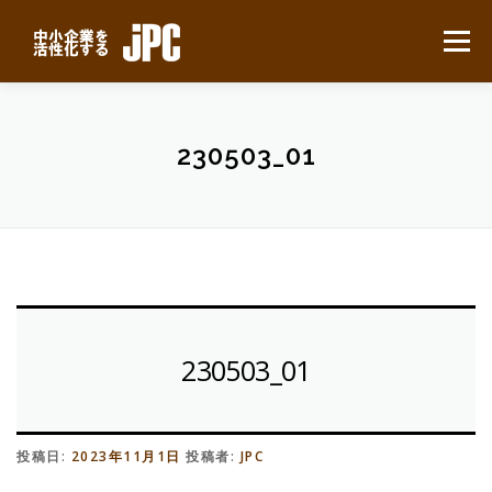
コ
ン
メニュー
テ
ン
ツ
へ
HOME
最新ニュース
サービスについて
ス
230503_01
キ
ッ
プ
業務別事例
導入の流れ
よくある質問
会社概要
無料見積り
230503_01
投稿日:
2023年11月1日
投稿者:
JPC