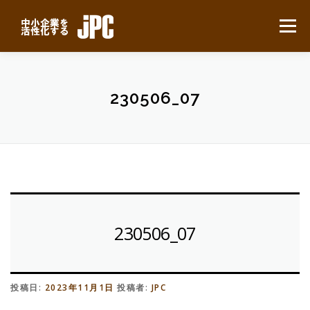
コ
ン
メニュー
テ
ン
ツ
へ
HOME
最新ニュース
サービスについて
ス
230506_07
キ
ッ
プ
業務別事例
導入の流れ
よくある質問
会社概要
無料見積り
230506_07
投稿日:
2023年11月1日
投稿者:
JPC