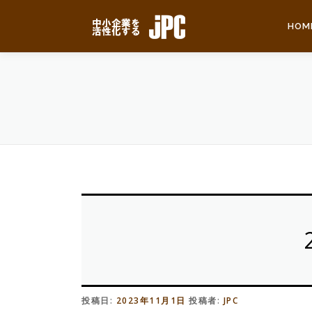
コ
ン
HOM
テ
ン
ツ
へ
ス
キ
ッ
プ
投稿日:
2023年11月1日
投稿者:
JPC