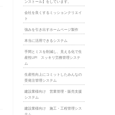
ンストール】をしています。
会社を良くするミッションクリエイ
ト
強みを引き出すホームページ製作
本当に活用できるシステム
手間とミスを削減し、見える化で生
産性UP! スッキリ労務管理システ
ム
生産性向上にコミットしたみんなの
受発注管理システム
建設業様向け 営業管理・販売支援
システム
建設業様向け 施工・工程管理シス
テム