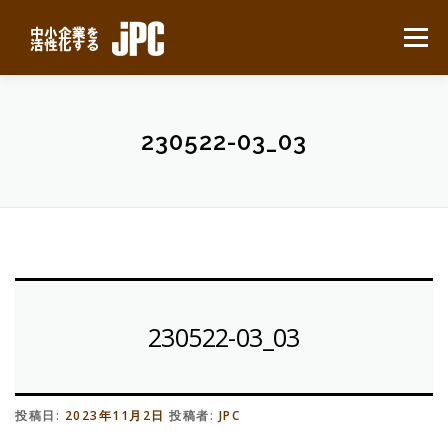
コ
ン
メニュー
テ
ン
ツ
へ
HOME
最新ニュース
サービスについて
ス
230522-03_03
キ
ッ
プ
業務別事例
導入の流れ
よくある質問
会社概要
無料見積り
230522-03_03
投稿日:
2023年11月2日
投稿者:
JPC