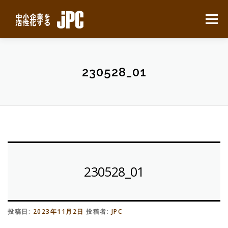
コ
ン
メニュー
テ
ン
ツ
へ
HOME
最新ニュース
サービスについて
ス
230528_01
キ
ッ
プ
業務別事例
導入の流れ
よくある質問
会社概要
無料見積り
230528_01
投稿日:
2023年11月2日
投稿者:
JPC