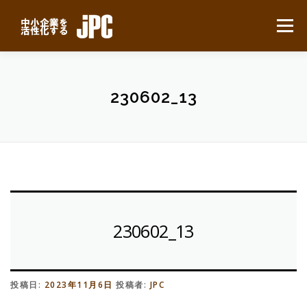
コ
ン
メニュー
テ
ン
ツ
へ
HOME
最新ニュース
サービスについて
ス
230602_13
キ
ッ
プ
業務別事例
導入の流れ
よくある質問
会社概要
無料見積り
230602_13
投稿日:
2023年11月6日
投稿者:
JPC