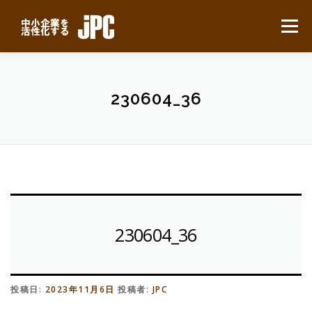
コ
ン
メニュー
テ
ン
ツ
へ
HOME
最新ニュース
サービスについて
ス
230604_36
キ
ッ
プ
業務別事例
導入の流れ
よくある質問
会社概要
無料見積り
230604_36
投稿日:
2023年11月6日
投稿者:
JPC