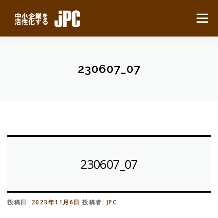
コ
ン
メニュー
テ
ン
ツ
へ
HOME
最新ニュース
サービスについて
ス
230607_07
キ
ッ
プ
業務別事例
導入の流れ
よくある質問
会社概要
無料見積り
230607_07
投稿日:
2023年11月6日
投稿者:
JPC