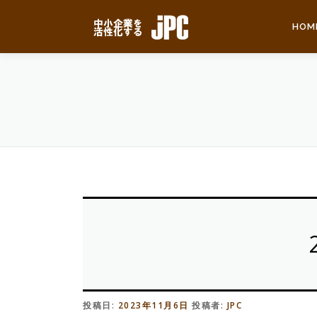
コ
ン
HOM
テ
ン
ツ
へ
ス
キ
ッ
プ
投稿日:
2023年11月6日
投稿者:
JPC