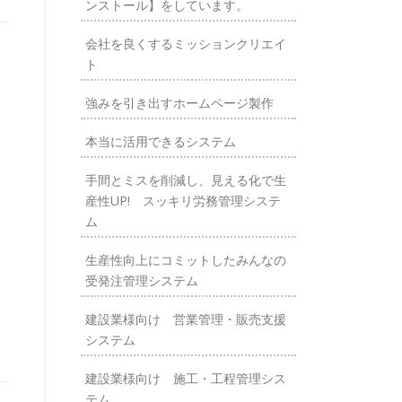
ンストール】をしています。
会社を良くするミッションクリエイ
ト
強みを引き出すホームページ製作
本当に活用できるシステム
手間とミスを削減し、見える化で生
産性UP! スッキリ労務管理システ
ム
生産性向上にコミットしたみんなの
受発注管理システム
建設業様向け 営業管理・販売支援
システム
建設業様向け 施工・工程管理シス
テム