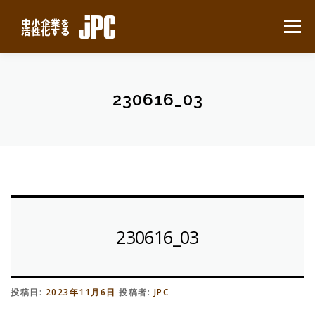
コ
ン
メニュー
テ
ン
ツ
へ
HOME
最新ニュース
サービスについて
ス
230616_03
キ
ッ
プ
業務別事例
導入の流れ
よくある質問
会社概要
無料見積り
230616_03
投稿日:
2023年11月6日
投稿者:
JPC