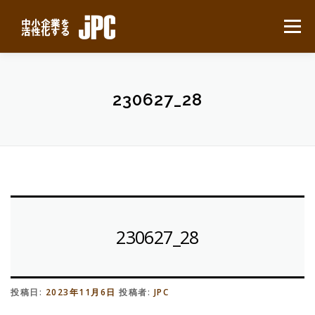
コ
ン
メニュー
テ
ン
ツ
へ
HOME
最新ニュース
サービスについて
ス
230627_28
キ
ッ
プ
業務別事例
導入の流れ
よくある質問
会社概要
無料見積り
230627_28
投稿日:
2023年11月6日
投稿者:
JPC