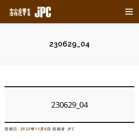
コ
ン
メニュー
テ
ン
ツ
へ
HOME
最新ニュース
サービスについて
ス
230629_04
キ
ッ
プ
業務別事例
導入の流れ
よくある質問
会社概要
無料見積り
230629_04
投稿日:
2023年11月6日
投稿者:
JPC