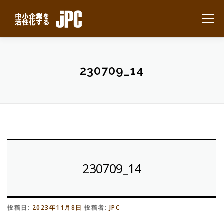
コ
ン
メニュー
テ
ン
ツ
へ
HOME
最新ニュース
サービスについて
ス
230709_14
キ
ッ
プ
業務別事例
導入の流れ
よくある質問
会社概要
無料見積り
230709_14
投稿日:
2023年11月8日
投稿者:
JPC