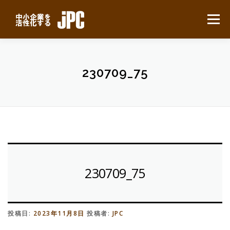
コ
ン
メニュー
テ
ン
ツ
へ
HOME
最新ニュース
サービスについて
ス
230709_75
キ
ッ
プ
業務別事例
導入の流れ
よくある質問
会社概要
無料見積り
230709_75
投稿日:
2023年11月8日
投稿者:
JPC