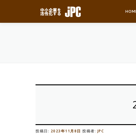
コ
ン
HOM
テ
ン
ツ
へ
ス
キ
ッ
プ
投稿日:
2023年11月8日
投稿者:
JPC