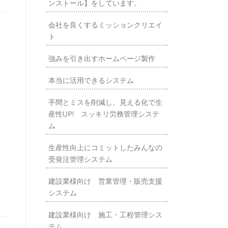
ンストール】をしています。
会社を良くするミッションクリエイ
ト
強みを引き出すホームページ製作
本当に活用できるシステム
手間とミスを削減し、見える化で生
産性UP! スッキリ労務管理システ
ム
生産性向上にコミットしたみんなの
受発注管理システム
建設業様向け 営業管理・販売支援
システム
建設業様向け 施工・工程管理シス
テム