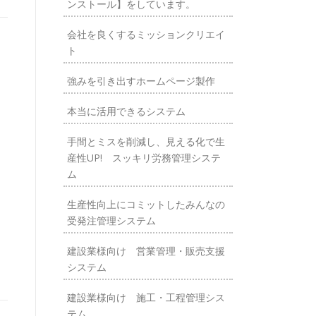
ンストール】をしています。
会社を良くするミッションクリエイ
ト
強みを引き出すホームページ製作
本当に活用できるシステム
手間とミスを削減し、見える化で生
産性UP! スッキリ労務管理システ
ム
生産性向上にコミットしたみんなの
受発注管理システム
建設業様向け 営業管理・販売支援
システム
建設業様向け 施工・工程管理シス
テム