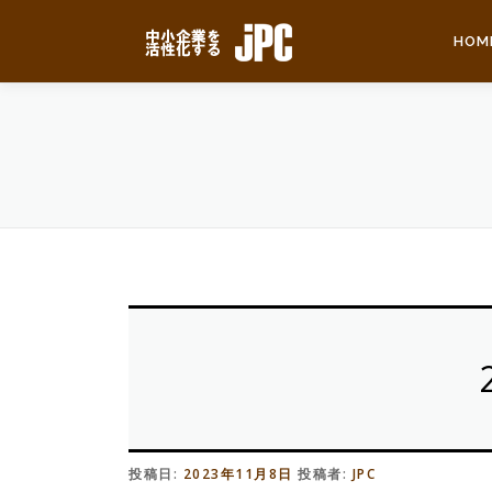
コ
ン
HOM
テ
ン
ツ
へ
ス
キ
ッ
プ
投稿日:
2023年11月8日
投稿者:
JPC