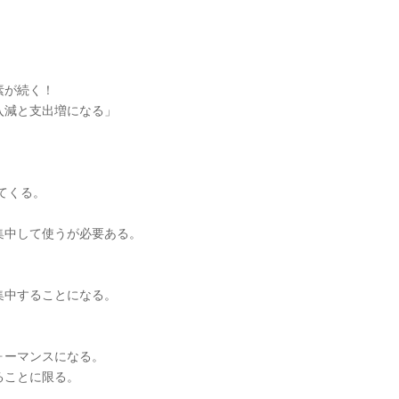
素が続く！
入減と支出増になる」
てくる。
集中して使うが必要ある。
集中することになる。
ォーマンスになる。
ることに限る。