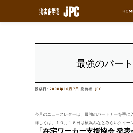
コ
ン
HOM
テ
ン
ツ
へ
ス
キ
ッ
最強のパー
プ
投稿日:
2008年10月7日
投稿者:
JPC
今月のニュースレターは、最強のパートナーを手に
詳しくは、１０月１６日は横浜みなとみらいクイー
「在宅ワーカー支援協会 発表