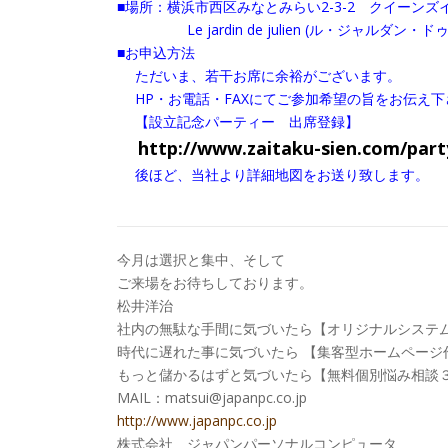
■場所：横浜市西区みなとみらい2-3-2 クイーンズ
Le jardin de julien (ル・ジャルダン・
■お申込方法
ただいま、若干お席に余裕がございます。
HP・お電話・FAXにてご参加希望の旨をお伝え下
【設立記念パーティー 出席登録】
http://www.zaitaku-sien.com/part
後ほど、当社より詳細地図をお送り致します。
今月は選択と集中、そして
ご来場をお待ちしております。
松井洋治
社内の無駄な手間に気づいたら【オリジナルシステ
時代に遅れた事に気づいたら 【集客型ホームページ
もっと儲かるはずと気づいたら【無料個別悩み相談
MAIL：matsui@japanpc.co.jp
http://www.japanpc.co.jp
株式会社 ジャパンパーソナルコンピュータ