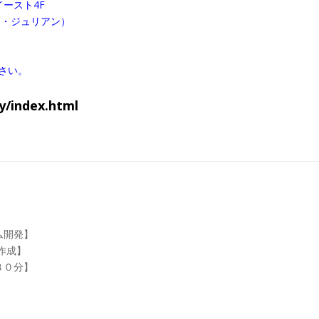
イースト4F
ドゥ・ジュリアン）
さい。
y/index.html
ム開発】
作成】
３０分】