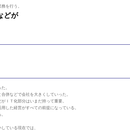
業務を行う。
などが
った。
と合併などで会社を大きくしていった。
だがＩＴ化部分はいまだ持って重要。
活用した経営がすべての前提になっている。
る。
小している現在では、