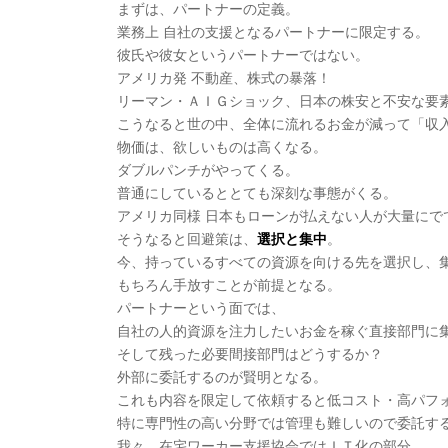
まずは、パートナーの定義。
業務上 自社の支援となるパートナーに限定する。
彼氏や彼女というパートナーではない。
アメリカ発 不動産、株式の暴落！
リーマン・ＡＩＧショック、日本の株安と不安な要
こうなると世の中、全体に流れるお金が減って「収
物価は、欲しいものは高くなる。
ダブルパンチがやってくる。
普通にしているととても深刻な事態がくる。
アメリカ同様 日本もローンが払えない人が大量にで
そうなると回避策は、
選択と集中
。
今、持っているすべての資源を向ける先を選択し、
もちろん手放すことが前提となる。
パートナーという面では、
自社の人的資源を注力したいお金を稼ぐ直接部門に
そして残った必要間接部門はどうするか？
外部に委託するのが賢明となる。
これも内容を限定して依頼すると低コスト・高パフ
特に専門性の高い分野では管理も難しいので委託す
我々、在宅ワーカー支援協会ではＩＴ化の部分、