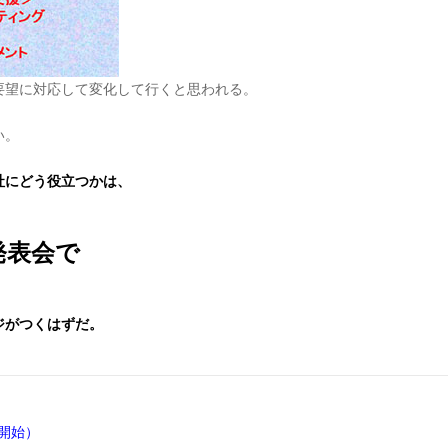
要望に対応して変化して行くと思われる。
い。
。
社にどう役立つかは、
発表会で
ジがつくはずだ。
付開始）