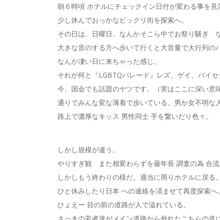
朝６時頃 ホテルにチェックイン日付が変わる事を見
少し休んでおっかなビックリ街を探索へ。
その日は、日曜日。なんかそこら中でお祭り騒ぎ 
大きな音のする方へ歩いて行くと大音量で大行列の
なんか凄い日に来ちゃった感じ。
それが何と『LGBTQパレード』レズ、ゲイ、バイ
今、国会でも話題のヤツです。（実はここに深い意
通りでみんな変な薄着で歩いている。男か女不明な
路上で濃厚なキッス 男性同士 手を繋いだり色々。
しかし規模が違う。
やりすぎ観 また相変わらずを最年長 調査の為 合
しかしもう終わりの様だ。適当に周りホテルに戻る
ひと休みしたり日本 への連絡を済ませて再度探索へ
ひょえー 目の前の道路が人で溢れている。
さっきの若者達がメイン道路から外れたこちらの道