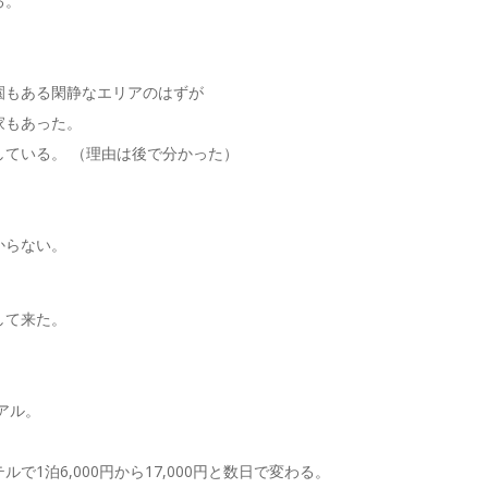
る。
園もある閑静なエリアのはずが
家もあった。
ている。 （理由は後で分かった）
からない。
して来た。
アル。
1泊6,000円から17,000円と数日で変わる。