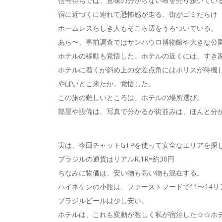
信号待ちでは、意味の分からない布を売り歩いてい
宿に近づくに連れて恐怖感が走る。街がゴミだらけ
ホームレスらしき人もそこら辺をうろついている。
あら〜、事前調査ではサンパウロ博物館や大きな公
ホテルの移動も覚悟した。ホテルの近くには、すき
ホテルに着くが斜め上の交差点角にはポリスが待機し
やばいとこ来たか。覚悟した。
この旅の難しいところは、ホテルの場所選び。
部屋や設備は、写真で分かるが街並みは、ほんと分
実は、今回チャットGTPを使って安全なエリアを探
ブラジルの通貨はリアルR.1R=約30円
ちなみに物価は、安い物も高い物も混在する。
ハイネケンの小瓶は、ファーストフードで11〜14リ
ブラジルビールは少し安い。
ホテルは、これも変動が激しく私が宿泊した☆☆ホテルで