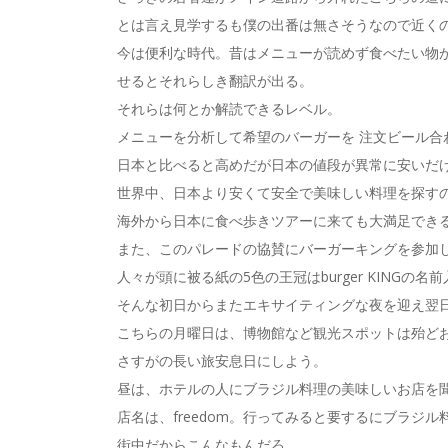
とは言え見学するも僕の出番は無さそうなので近く
今は便利な時代。昔はメニューが読めず食べたい物
せるとそれらしき翻訳が出る。
それらは何とか解読できるレベル。
メニューを分析して希望のバーガーを 注文ビール合わ
日本と比べると高めだが日本の値段が異常に安いだ
世界中、日本より安くて安全で美味しい料理を探す
海外から日本に食べ歩きツアーに来ても大満足でき
また、このパレードの協賛にバーガーキングを参加
人々が頭に被る紙の5色の王冠はburger KINGの名
そんな初日からまたエキサイティングな夜を迎え翌
こちらの月曜日は、博物館など観光スポットは殆ど
さすがの長い旅安息日にしよう。
昼は、ホテルの人にブラジル料理の美味しいお店を
店名は、freedom。行ってみると要するにブラジ
街中だからこんなもんだろ。