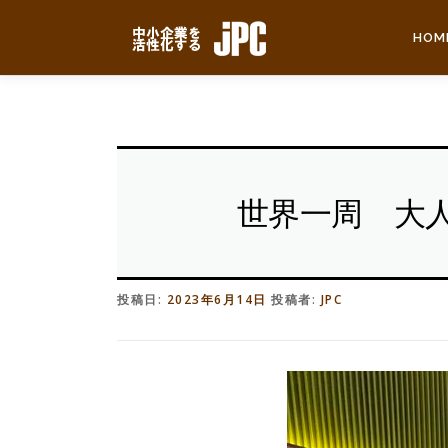
コ
ン
HOM
テ
ン
ツ
へ
ス
キ
ッ
世界一周 大
プ
投稿日:
2023年6月14日
投稿者:
JPC