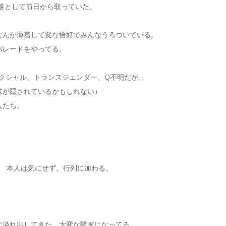
落として前日から取っていた。
なんか薄着して変な恰好でみんなうろついている。
パレードをやってる。
セクシャル、トランスジェンダー、Q不明だが…
味が隠されているかもしれない）
人たち。
流 本人は気にせず。行列に加わる。
。
。
に溢れ出してきた。大変な騒ぎになってる。