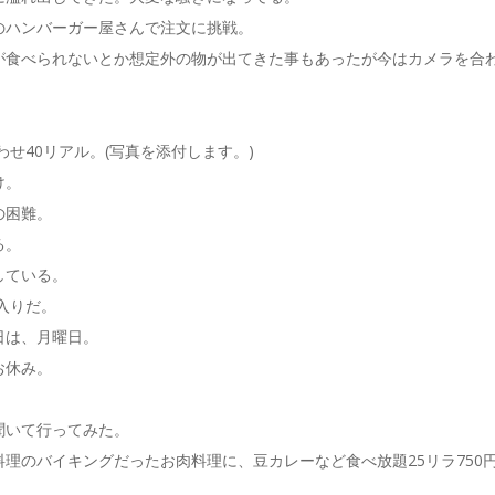
のハンバーガー屋さんで注文に挑戦。
が食べられないとか想定外の物が出てきた事もあったが今はカメラを合
せ40リアル。(写真を添付します。)
け。
の困難。
る。
している。
前入りだ。
日は、月曜日。
お休み。
聞いて行ってみた。
ル料理のバイキングだったお肉料理に、豆カレーなど食べ放題25リラ750