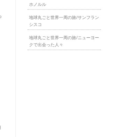
ホノルル
わ
地球丸ごと世界一周の旅/サンフラン
シスコ
地球丸ごと世界一周の旅/ニューヨー
クで出会った人々
円