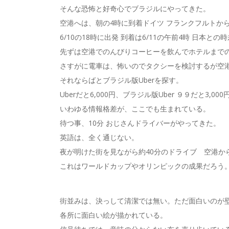
そんな恐怖と好奇心でブラジルにやってきた。
空港へは、朝の4時に到着ドイツ フランクフルトから
6/10の18時に出発 到着は6/11の午前4時 日本と
先ずは空港でのんびりコーヒーを飲んでホテルまで
さすがに電車は、怖いのでタクシーを検討するが空港から
それならばとブラジル版Uberを探す。
Uberだと6,000円、ブラジル版Uber ９９だと3,00
いわゆる情報格差が、ここでも生まれている。
待つ事、10分 おじさんドライバーがやってきた。
英語は、全く通じない。
夜が明けた街を見ながら約40分のドライブ 空港か
これはワールドカップやオリンピックの成果だろう
街並みは、決っして清潔では無い。ただ面白いのが
各所に面白い絵が描かれている。