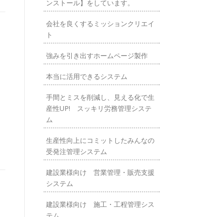
ンストール】をしています。
会社を良くするミッションクリエイ
ト
強みを引き出すホームページ製作
本当に活用できるシステム
手間とミスを削減し、見える化で生
産性UP! スッキリ労務管理システ
ム
生産性向上にコミットしたみんなの
受発注管理システム
建設業様向け 営業管理・販売支援
システム
建設業様向け 施工・工程管理シス
テム